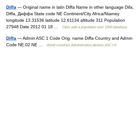
Diffa
— Original name in latin Diffa Name in other language Difa,
Diffa, Диффа State code NE Continent/City Africa/Niamey
longitude 13.31536 latitude 12.61134 altitude 311 Population
27948 Date 2012 01 18 …
Cities with a population over 1000 database
Diffa
— Admin ASC 1 Code Orig. name Diffa Country and Admin
Code NE.02 NE …
World countries Adminstrative division ASC I-II