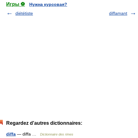
Игры ⚽
Нужна курсовая?
diététiste
diffamant
Regardez d'autres dictionnaires:
diffa
— diffa …
Dictionnaire des rimes