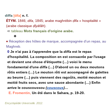
diffa
[difa]
n. f.
ÉTYM.
1846;
difa,
1845; arabe maghrébin
ḍīfa
« hospitalité »
(arabe classique
ḍǐyāfǎh
).
➪
tableau
Mots français d'origine arabe.
❖
♦
Réception des hôtes de marque, accompagnée d'un repas, au
Maghreb.
0
Je n'ai pas à t'apprendre que la
diffa
est le repas
d'hospitalité. La composition en est consacrée par l'usage
et devient une chose d'étiquette (…) voici le menu
fondamental d'une
diffa
(…) D'abord un ou deux moutons
rôtis entiers (…) Le mouton rôti est accompagné de galettes
au beurre (…) puis viennent des ragoûts, moitié mouton et
moitié fruits secs, avec une sauce abondante (…) Enfin
arrive le couscoussou
(
couscous
)…
E. Fromentin,
Un été dans le Sahara, p. 19-20.
Encyclopédie Universelle
.
2012
.