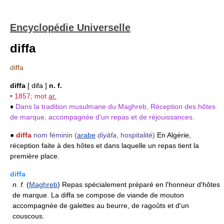
Encyclopédie Universelle
diffa
diffa
diffa
[ difa ]
n. f.
• 1857; mot
ar.
♦
Dans la tradition musulmane du Maghreb, Réception des hôtes
de marque, accompagnée d'un repas et de réjouissances.
●
diffa
nom féminin
(
arabe
ḍiyāfa
, hospitalité)
En Algérie,
réception faite à des hôtes et dans laquelle un repas tient la
première place.
diffa
n.
f.
(
Maghreb
) Repas spécialement préparé en l'honneur d'hôtes
de marque. La diffa se compose de viande de mouton
accompagnée de galettes au beurre, de ragoûts et d'un
couscous.