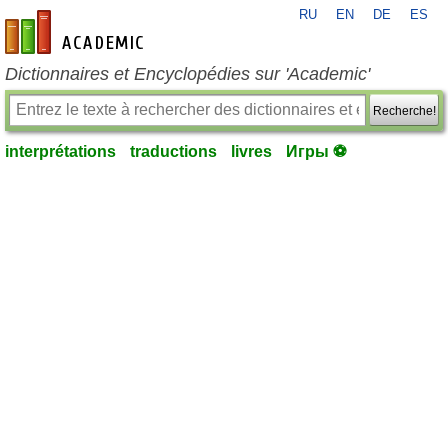
RU
EN
DE
ES
fr-academic.com
Dictionnaires et Encyclopédies sur 'Academic'
Recherche!
interprétations
traductions
livres
Игры ⚽