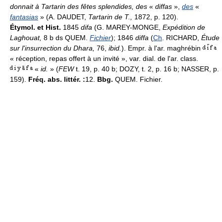
donnait à Tartarin des fêtes splendides, des
«
diffas
»,
des
«
fantasias
» (A. DAUDET,
Tartarin de T.,
1872, p. 120).
Étymol. et Hist.
1845
difa
(G. MAREY-MONGE,
Expédition de
Laghouat,
8 b ds QUEM.
Fichier
); 1846
diffa
(
Ch
. RICHARD,
Étude
sur l'insurrection du Dhara,
76,
ibid.
). Empr. à l'ar. maghrébin
« réception, repas offert à un invité », var. dial. de l'ar. class.
«
id.
» (
FEW
t. 19, p. 40 b; DOZY, t. 2, p. 16 b; NASSER, p.
159).
Fréq. abs. littér. :
12.
Bbg.
QUEM. Fichier.