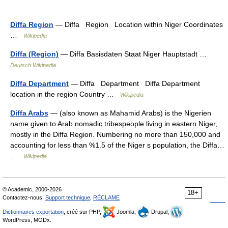
Diffa Region
— Diffa Region Location within Niger Coordinates
…
Wikipedia
Diffa (Region)
— Diffa Basisdaten Staat Niger Hauptstadt …
Deutsch Wikipedia
Diffa Department
— Diffa Department Diffa Department
location in the region Country …
Wikipedia
Diffa Arabs
— (also known as Mahamid Arabs) is the Nigerien
name given to Arab nomadic tribespeople living in eastern Niger,
mostly in the Diffa Region. Numbering no more than 150,000 and
accounting for less than %1.5 of the Niger s population, the Diffa…
…
Wikipedia
© Academic, 2000-2026
18+
Contactez-nous:
Support technique
,
RÉCLAME
Dictionnaires exportation
, créé sur PHP,
Joomla,
Drupal,
WordPress, MODx.